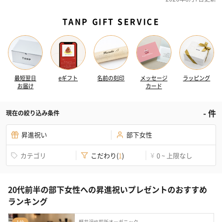
TANP GIFT SERVICE
最短翌日
eギフト
名前の刻印
メッセージ
ラッピング
お届け
カード
-
件
現在の絞り込み条件
昇進祝い
部下女性
カテゴリ
こだわり
(
1
)
0 ~ 上限なし
¥
20代前半の部下女性への昇進祝いプレゼントのおすすめ
ランキング
軽井沢焙煎所オーガニック