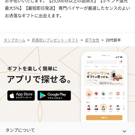
お手伝いいたします。【25,000点以上の品揃え】【ポイント還元
最大5%】【最短即日発送】 専門バイヤーが厳選したセンスのよい
お洒落なギフトに出会えます。
タンプホーム
>
昇進祝いプレゼント・ギフト
>
部下女性
>
20代前半
タンプについて