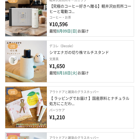
1位
【究極のコーヒー好きへ贈る】軽井沢焙煎所コー
ヒーと電動コ...
コーヒー・お茶
¥10,596
最短
8月09日(日)
お届け
デコレ（Decole）
2位
シマエナガの切り株マルチスタンド
文房具
¥1,650
最短
8月18日(火)
お届け
アウトドアと雑貨のグラスホッパー
3位
【 ラッピングでお届け 】国産原料とナチュラル
処方にこだわ...
パーツケア
¥1,210
アウトドアと雑貨のグラスホッパー
4位