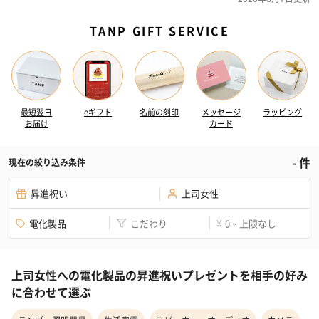
TANP GIFT SERVICE
最短翌日
eギフト
名前の刻印
メッセージ
ラッピング
お届け
カード
-
件
現在の絞り込み条件
昇進祝い
上司女性
電化製品
こだわり
0 ~ 上限なし
¥
上司女性への電化製品の昇進祝いプレゼントを相手の好み
に合わせて選ぶ