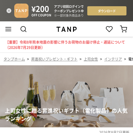
【重要】令和8年熊本地震の影響に伴うお荷物のお届け停止・遅延について
（2026年7月29日更新）
タンプホーム
>
昇進祝いプレゼント・ギフト
>
上司女性
>
インテリア
>
電
上司女性に贈る昇進祝いギフト（電化製品）の人気
ランキング
2026年8月7日
更新