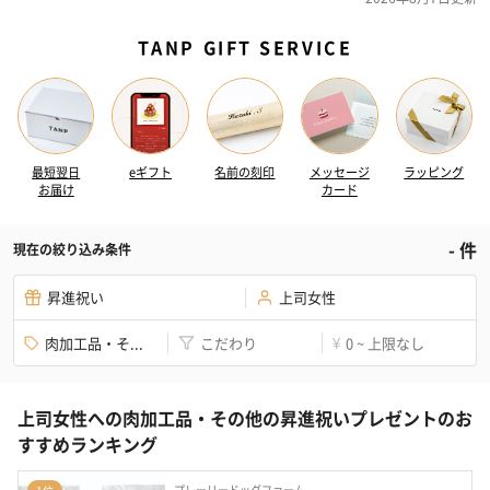
TANP GIFT SERVICE
最短翌日
eギフト
名前の刻印
メッセージ
ラッピング
お届け
カード
-
件
現在の絞り込み条件
昇進祝い
上司女性
肉加工品・そ...
こだわり
0 ~ 上限なし
¥
上司女性への肉加工品・その他の昇進祝いプレゼントのお
すすめランキング
プレーリードッグファーム