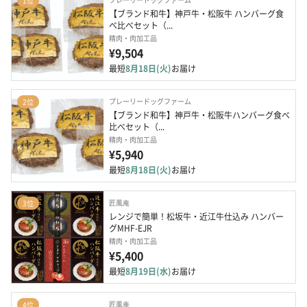
1位
【ブランド和牛】神戸牛・松阪牛 ハンバーグ食
べ比べセット（...
精肉・肉加工品
¥9,504
最短
8月18日(火)
お届け
プレーリードッグファーム
2位
【ブランド和牛】神戸牛・松阪牛ハンバーグ食べ
比べセット（...
精肉・肉加工品
¥5,940
最短
8月18日(火)
お届け
匠風庵
3位
レンジで簡単！松坂牛・近江牛仕込み ハンバー
グMHF-EJR
精肉・肉加工品
¥5,400
最短
8月19日(水)
お届け
匠風庵
4位