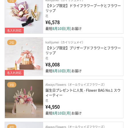
1位
【タンプ限定】ドライフラワーブーケとフラワー
リップ
花
¥6,578
最短
8月10日(月)
お届け
名入れ対応
kailijumei（カイリジュメイ）
2位
【タンプ限定】プリザーブドフラワーとフラワー
リップ
花
¥8,008
最短
8月10日(月)
お届け
名入れ対応
Always Flowers（オールウェイズフラワーズ）
3位
誕生日プレゼントに人気 - Flower BAG No.1 スウ
ィーティー
花
¥4,950
最短
8月10日(月)
お届け
Always Flowers（オールウェイズフラワーズ）
4位