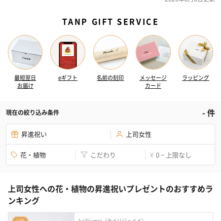
TANP GIFT SERVICE
最短翌日
eギフト
名前の刻印
メッセージ
ラッピング
お届け
カード
-
件
現在の絞り込み条件
昇進祝い
上司女性
花・植物
こだわり
0 ~ 上限なし
¥
上司女性への花・植物の昇進祝いプレゼントのおすすめラ
ンキング
kailijumei（カイリジュメイ）