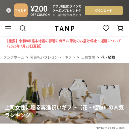
【重要】令和8年熊本地震の影響に伴うお荷物のお届け停止・遅延について
（2026年7月29日更新）
タンプホーム
>
昇進祝いプレゼント・ギフト
>
上司女性
>
花・植物
上司女性に贈る昇進祝いギフト（花・植物）の人気
ランキング
2026年8月8日
更新