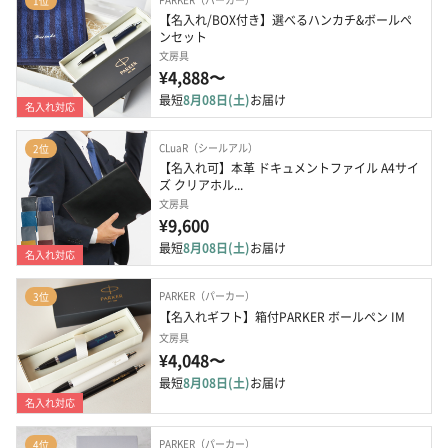
1位
【名入れ/BOX付き】選べるハンカチ&ボールペ
ンセット
文房具
¥4,888〜
最短
8月08日(土)
お届け
名入れ対応
CLuaR（シールアル）
2位
【名入れ可】本革 ドキュメントファイル A4サイ
ズ クリアホル...
文房具
¥9,600
最短
8月08日(土)
お届け
名入れ対応
PARKER（パーカー）
3位
【名入れギフト】箱付PARKER ボールペン IM
文房具
¥4,048〜
最短
8月08日(土)
お届け
名入れ対応
PARKER（パーカー）
4位