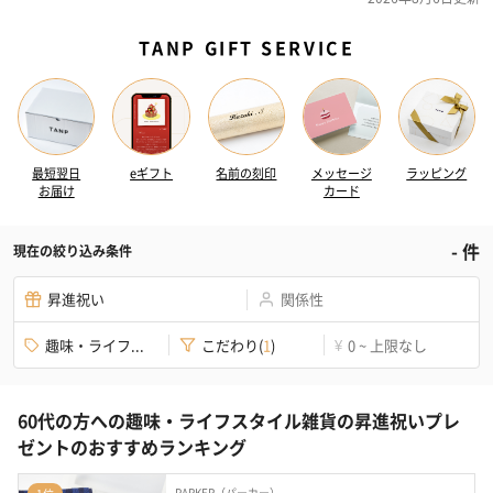
TANP GIFT SERVICE
最短翌日
eギフト
名前の刻印
メッセージ
ラッピング
お届け
カード
-
件
現在の絞り込み条件
昇進祝い
関係性
趣味・ライフ...
こだわり
(
1
)
0 ~ 上限なし
¥
60代の方への趣味・ライフスタイル雑貨の昇進祝いプレ
ゼントのおすすめランキング
PARKER（パーカー）