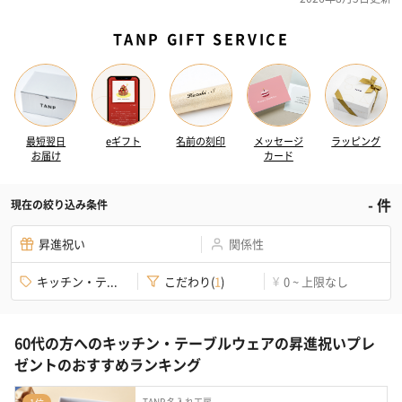
TANP GIFT SERVICE
最短翌日
eギフト
名前の刻印
メッセージ
ラッピング
お届け
カード
-
件
現在の絞り込み条件
昇進祝い
関係性
キッチン・テ...
こだわり
(
1
)
0 ~ 上限なし
¥
60代の方へのキッチン・テーブルウェアの昇進祝いプレ
ゼントのおすすめランキング
TANP 名入れ工房