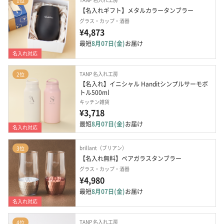
1位
【名入れギフト】メタルカラータンブラー
グラス・カップ・酒器
¥4,873
最短
8月07日(金)
お届け
名入れ対応
TANP 名入れ工房
2位
【名入れ】イニシャル Handitシンプルサーモボ
トル500ml
キッチン雑貨
¥3,718
最短
8月07日(金)
お届け
名入れ対応
brillant（ブリアン）
3位
【名入れ無料】ペアガラスタンブラー
グラス・カップ・酒器
¥4,980
最短
8月07日(金)
お届け
名入れ対応
TANP 名入れ工房
4位