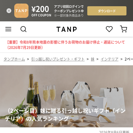
【重要】令和8年熊本地震の影響に伴うお荷物のお届け停止・遅延について
（2026年7月29日更新）
タンプホーム
>
引っ越し祝いプレゼント・ギフト
>
妹
>
インテリア
>
2ペ
（2ページ目）妹に贈る引っ越し祝いギフト（イン
テリア）の人気ランキング
2026年8月6日
更新