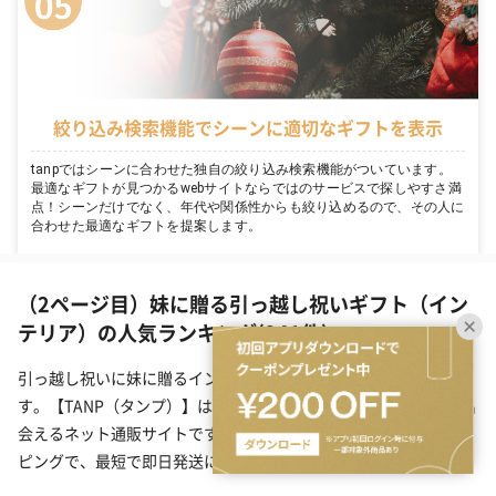
絞り込み検索機能でシーンに適切なギフトを表示
tanpではシーンに合わせた独自の絞り込み検索機能がついています。
最適なギフトが見つかるwebサイトならではのサービスで探しやすさ満
点！シーンだけでなく、年代や関係性からも絞り込めるので、その人に
合わせた最適なギフトを提案します。
（2ページ目）妹に贈る引っ越し祝いギフト（イン
テリア）の人気ランキング(941件)
引っ越し祝いに妹に贈るインテリアのプレゼント一覧(941件)で
す。【TANP（タンプ）】は大切な日にぴったりな「ギフト」に出
会えるネット通販サイトです。こだわりの商品をこだわりのラッ
ピングで、最短で即日発送にてご対応いたします。