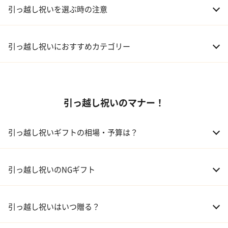
引っ越し祝いを選ぶ時の注意
引っ越し祝いにおすすめカテゴリー
01 家電
引っ越し祝いのマナー！
02 食器
ギフトカタログ
03 スイーツ
引っ越し祝いギフトの相場・予算は？
04 アルコール
01 親戚
30,000～50,000円
引っ越し祝いのNGギフト
05 ギフトカタログ
02 友人、同僚
5,000～10,000円
引っ越し祝いはいつ贈る？
03 上司、部下
5,000～10,000円