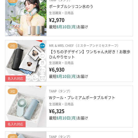
1位
ポータブルシリコン氷のう
生活雑貨・日用品
¥2,970
最短
8月10日(月)
お届け
MR. & MRS. CHIEF（ミスターアンドミセスチーフ）
2位
【うちの子デザイン】ワンちゃん大好き！お散歩
ひんやりセット
生活雑貨・日用品
¥6,930
最短
8月10日(月)
お届け
名入れ対応
TANP（タンプ）
3位
Wクール・プレミアムポータブルギフト
生活雑貨・日用品
¥6,325
最短
8月10日(月)
お届け
名入れ対応
TANP（タンプ）
4位