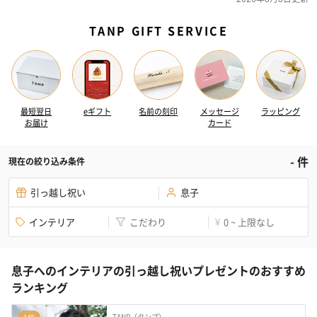
TANP GIFT SERVICE
最短翌日
eギフト
名前の刻印
メッセージ
ラッピング
お届け
カード
-
件
現在の絞り込み条件
引っ越し祝い
息子
インテリア
こだわり
0 ~ 上限なし
¥
息子へのインテリアの引っ越し祝いプレゼントのおすすめ
ランキング
TANP（タンプ）