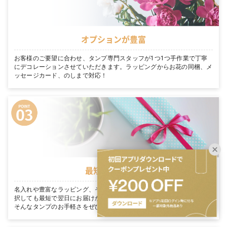
オプションが豊富
お客様のご要望に合わせ、タンプ専門スタッフが1つ1つ手作業で丁寧
にデコレーションさせていただきます。ラッピングからお花の同梱、メ
ッセージカード、のしまで対応！
最短翌日お届け
名入れや豊富なラッピング、そのまま渡せる完璧な装飾を たくさん選
択しても最短で翌日にお届けが可能です。「今日買って、明日届く」。
そんなタンプのお手軽さをぜひご体感ください。