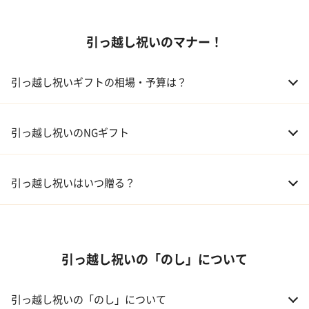
01 家電
引っ越し祝いのマナー！
02 食器
ギフトカタログ
03 スイーツ
引っ越し祝いギフトの相場・予算は？
04 アルコール
01 親戚
30,000～50,000円
引っ越し祝いのNGギフト
05 ギフトカタログ
02 友人、同僚
5,000～10,000円
引っ越し祝いはいつ贈る？
03 上司、部下
5,000～10,000円
引っ越し祝いの「のし」について
引っ越し祝いの「のし」について