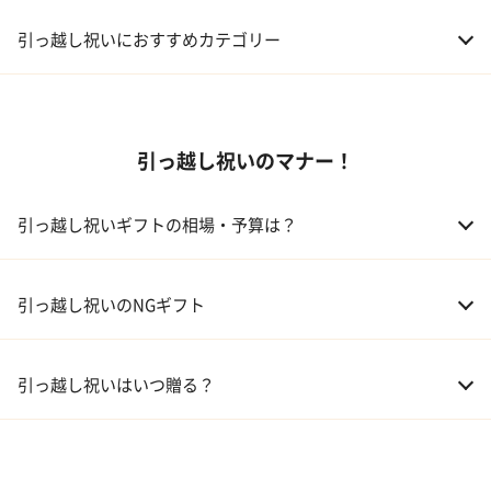
引っ越し祝いにおすすめカテゴリー
01 家電
引っ越し祝いのマナー！
02 食器
ギフトカタログ
03 スイーツ
引っ越し祝いギフトの相場・予算は？
04 アルコール
01 親戚
30,000～50,000円
引っ越し祝いのNGギフト
05 ギフトカタログ
02 友人、同僚
5,000～10,000円
引っ越し祝いはいつ贈る？
03 上司、部下
5,000～10,000円