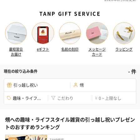
TANP GIFT SERVICE
最短翌日
eギフト
名前の刻印
メッセージ
ラッピング
お届け
カード
-
件
現在の絞り込み条件
引っ越し祝い
甥
趣味・ライフ...
こだわり
0 ~ 上限なし
¥
甥への趣味・ライフスタイル雑貨の引っ越し祝いプレゼン
トのおすすめランキング
TANP福袋