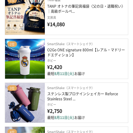
1位
TANP オトナの筆記具福袋〈父の日・退職祝い〉
｜高級ボールペ...
文房具
¥14,080
SmartShake（スマートシェイク）
2位
O2Go ONE signature 800ml【レアル・マドリー
ドエディション】
ホビー
¥2,420
最短
8月11日(火)
お届け
SmartShake（スマートシェイク）
3位
ステンレス製プロテインシェイカー Reforce 
Stainless Steel ...
ホビー
¥2,750
最短
8月11日(火)
お届け
SmartShake（スマートシェイク）
4位