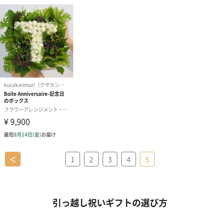
＜
1
2
3
4
5
引っ越し祝いギフトの選び方