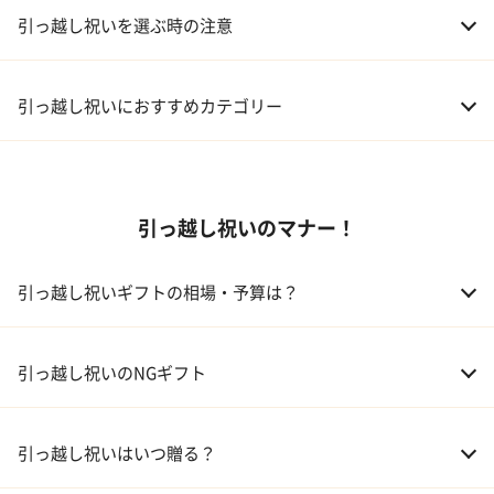
引っ越し祝いを選ぶ時の注意
引っ越し祝いにおすすめカテゴリー
01 家電
引っ越し祝いのマナー！
02 食器
ギフトカタログ
03 スイーツ
引っ越し祝いギフトの相場・予算は？
04 アルコール
01 親戚
30,000～50,000円
引っ越し祝いのNGギフト
05 ギフトカタログ
02 友人、同僚
5,000～10,000円
引っ越し祝いはいつ贈る？
03 上司、部下
5,000～10,000円