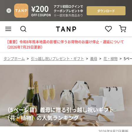
【重要】令和8年熊本地震の影響に伴うお荷物のお届け停止・遅延について
（2026年7月29日更新）
タンプホーム
>
引っ越し祝いプレゼント・ギフト
>
義母
>
花・植物
>
5ペ
（5ページ目）義母に贈る引っ越し祝いギフト
（花・植物）の人気ランキング
2026年8月7日
更新