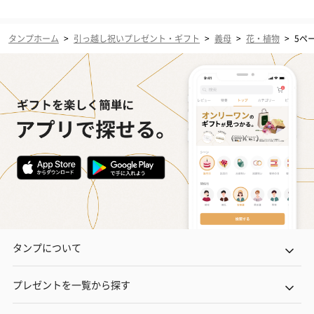
タンプホーム
>
引っ越し祝いプレゼント・ギフト
>
義母
>
花・植物
>
5ペ
タンプについて
プレゼントを一覧から探す