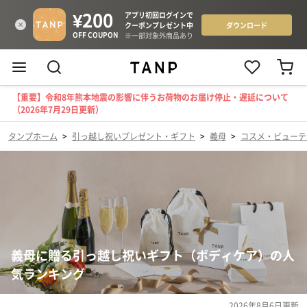
【重要】令和8年熊本地震の影響に伴うお荷物のお届け停止・遅延について
（2026年7月29日更新）
タンプホーム
>
引っ越し祝いプレゼント・ギフト
>
義母
>
コスメ・ビューテ
義母に贈る引っ越し祝いギフト（ボディケア）の人
気ランキング
2026年8月6日
更新