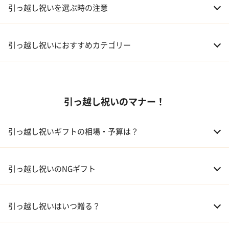
引っ越し祝いを選ぶ時の注意
引っ越し祝いにおすすめカテゴリー
01 家電
引っ越し祝いのマナー！
02 食器
ギフトカタログ
03 スイーツ
引っ越し祝いギフトの相場・予算は？
04 アルコール
01 親戚
30,000～50,000円
引っ越し祝いのNGギフト
05 ギフトカタログ
02 友人、同僚
5,000～10,000円
引っ越し祝いはいつ贈る？
03 上司、部下
5,000～10,000円