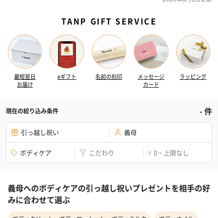
TANP GIFT SERVICE
最短翌日
eギフト
名前の刻印
メッセージ
ラッピング
お届け
カード
-
件
現在の絞り込み条件
引っ越し祝い
義母
ボディケア
こだわり
0 ~ 上限なし
¥
義母へのボディケアの引っ越し祝いプレゼントを相手の好
みに合わせて選ぶ