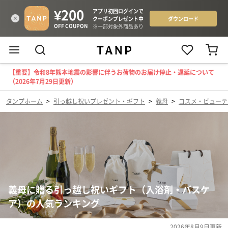
【重要】令和8年熊本地震の影響に伴うお荷物のお届け停止・遅延について
（2026年7月29日更新）
タンプホーム
>
引っ越し祝いプレゼント・ギフト
>
義母
>
コスメ・ビューテ
義母に贈る引っ越し祝いギフト（入浴剤・バスケ
ア）の人気ランキング
2026年8月9日
更新