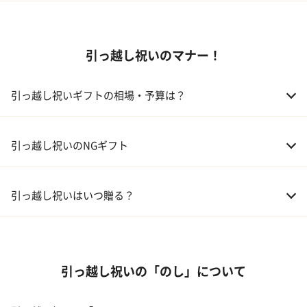
01 家電
引っ越し祝いのマナー！
02 食器
ギフトカタログ
03 スイーツ
引っ越し祝いギフトの相場・予算は？
04 アルコール
01 親戚
30,000～50,000円
引っ越し祝いのNGギフト
05 ギフトカタログ
02 友人、同僚
5,000～10,000円
引っ越し祝いはいつ贈る？
03 上司、部下
5,000～10,000円
引っ越し祝いの「のし」について