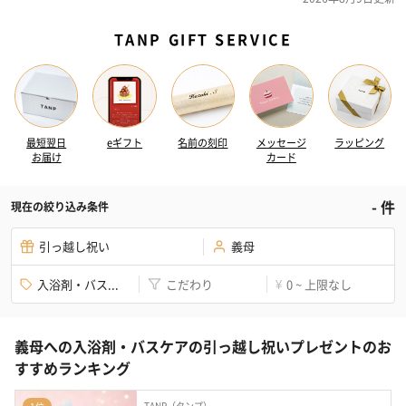
TANP GIFT SERVICE
最短翌日
eギフト
名前の刻印
メッセージ
ラッピング
お届け
カード
-
件
現在の絞り込み条件
引っ越し祝い
義母
入浴剤・バス...
こだわり
0 ~ 上限なし
¥
義母への入浴剤・バスケアの引っ越し祝いプレゼントのお
すすめランキング
TANP（タンプ）