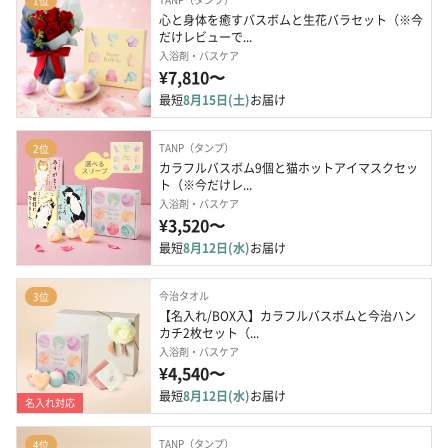
1位
心と身体を癒すバスボムと生花バラセット（※今
だけレビューで...
入浴剤・バスケア
¥7,810〜
最短
8月15日(土)
お届け
TANP（タンプ）
2位
カラフルバスボム9個と猫ホットアイマスクセッ
ト（※今だけレ...
入浴剤・バスケア
¥3,520〜
最短
8月12日(水)
お届け
今治タオル
3位
【名入れ/BOX入】カラフルバスボムと今治ハン
カチ2枚セット（...
入浴剤・バスケア
¥4,540〜
最短
8月12日(水)
お届け
名入れ対応
TANP（タンプ）
4位