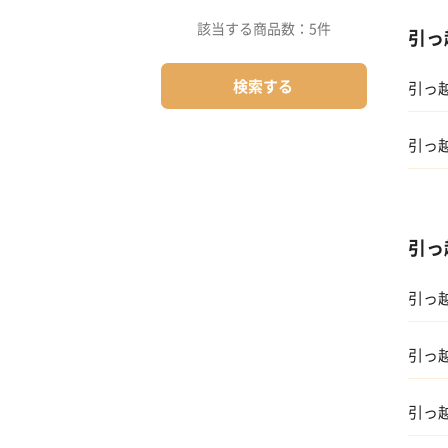
該当する商品数：
5件
引っ
検索する
引っ
引っ
01 家
引っ
02 食
引っ
03 
01 親
04 
引っ
02 
05 
引っ