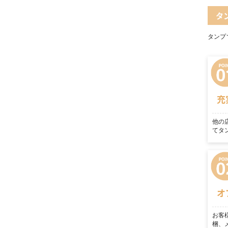
タ
タンプ
充
他の
てタ
オ
お客
梱、