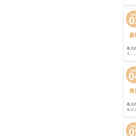
最
名入
く」
専
名入
ルジ