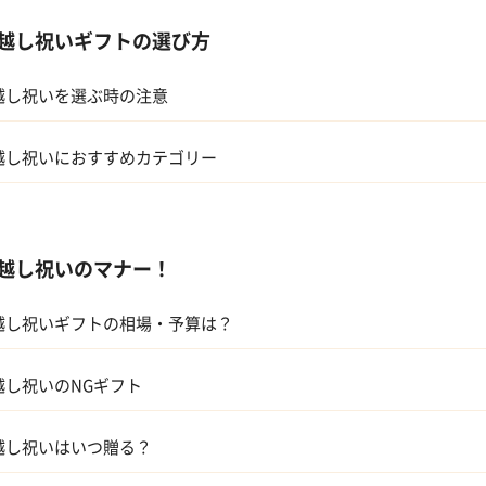
越し祝いギフトの選び方
越し祝いを選ぶ時の注意
越し祝いにおすすめカテゴリー
電
越し祝いのマナー！
器
ギフトカタログ
越し祝いギフトの相場・予算は？
スイーツ
戚
アルコール
越し祝いのNGギフト
友人、同僚
ギフトカタログ
越し祝いはいつ贈る？