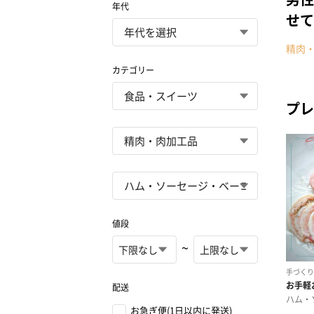
年代
せて
精肉
カテゴリー
プレ
値段
~
配送
お急ぎ便(1日以内に発送)