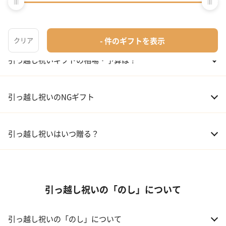
01 家電
引っ越し祝いのマナー！
02 食器
ギフトカタログ
03 スイーツ
引っ越し祝いギフトの相場・予算は？
04 アルコール
01 親戚
30,000～50,000円
引っ越し祝いのNGギフト
05 ギフトカタログ
02 友人、同僚
5,000～10,000円
引っ越し祝いはいつ贈る？
03 上司、部下
5,000～10,000円
引っ越し祝いの「のし」について
引っ越し祝いの「のし」について