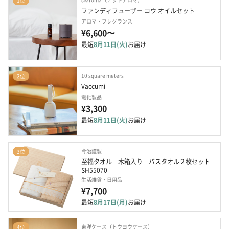
1位
ファンディフューザー コウ オイルセット
アロマ・フレグランス
¥6,600〜
最短
8月11日(火)
お届け
10 square meters
2位
Vaccumi
電化製品
¥3,300
最短
8月11日(火)
お届け
今治謹製
3位
至福タオル　木箱入り　バスタオル２枚セット　
SH55070
生活雑貨・日用品
¥7,700
最短
8月17日(月)
お届け
東洋ケース（トウヨウケース）
4位