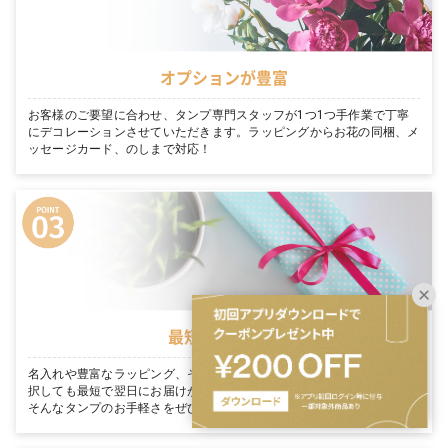
オプションが豊富
お客様のご要望に合わせ、タンプ専門スタッフが1つ1つ手作業で丁寧
にデコレーションさせていただきます。ラッピングからお花の同梱、メ
ッセージカード、のしまで対応！
最短翌日お届け
名入れや豊富なラッピング、そのまま渡せる完璧な装飾を たくさん選
択しても最短で翌日にお届けが可能です。「今日買って、明日届く」。
そんなタンプのお手軽さをぜひご体感ください。