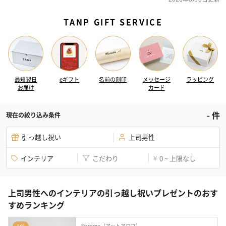
TANP GIFT SERVICE
最短翌日
eギフト
名前の刻印
メッセージ
ラッピング
お届け
カード
-
件
現在の絞り込み条件
引っ越し祝い
上司男性
インテリア
こだわり
0 ~ 上限なし
¥
上司男性へのインテリアの引っ越し祝いプレゼントのおす
すめランキング
@aroma（アットアロマ）