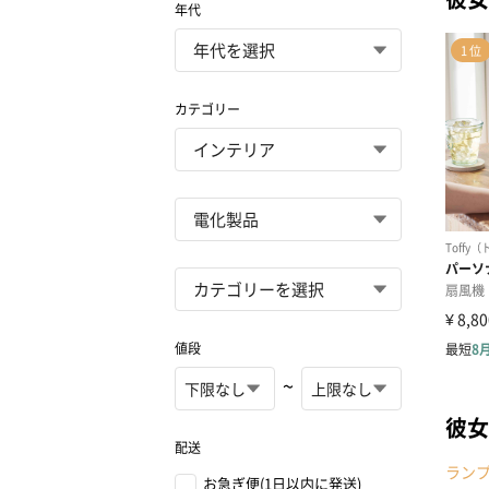
年代
カテゴリー
値段
~
彼女
配送
ラン
お急ぎ便(1日以内に発送)