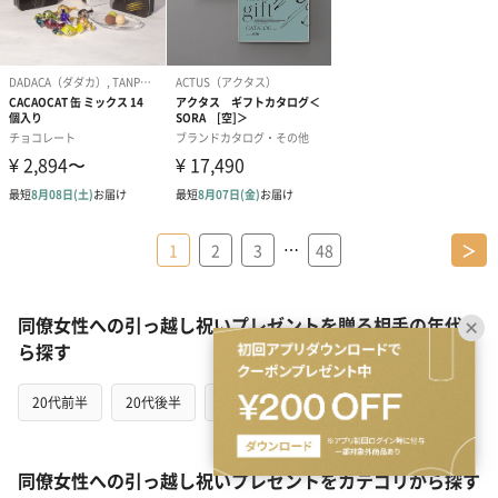
…
1
2
3
48
＞
同僚女性への引っ越し祝いプレゼントを贈る相手の年代か
ら探す
20代前半
20代後半
30代
40代
50代
60代
同僚女性への引っ越し祝いプレゼントをカテゴリから探す