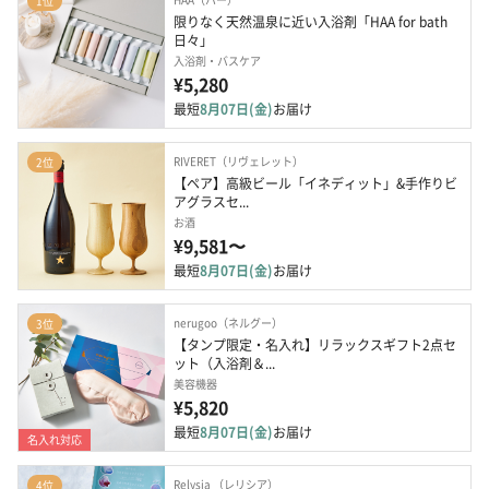
1位
限りなく天然温泉に近い入浴剤「HAA for bath 
日々」
入浴剤・バスケア
¥5,280
最短
8月07日(金)
お届け
RIVERET（リヴェレット）
2位
【ペア】高級ビール「イネディット」&手作りビ
アグラスセ...
お酒
¥9,581〜
最短
8月07日(金)
お届け
nerugoo（ネルグー）
3位
【タンプ限定・名入れ】リラックスギフト2点セ
ット（入浴剤＆...
美容機器
¥5,820
最短
8月07日(金)
お届け
名入れ対応
Relysia （レリシア）
4位