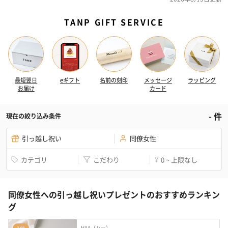
TANP GIFT SERVICE
最短翌日
eギフト
名前の刻印
メッセージ
ラッピング
お届け
カード
-
件
現在の絞り込み条件
引っ越し祝い
同僚女性
カテゴリ
こだわり
0 ~ 上限なし
¥
同僚女性への引っ越し祝いプレゼントのおすすめランキン
グ
HAA（ハー）