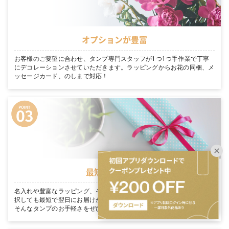
オプションが豊富
お客様のご要望に合わせ、タンプ専門スタッフが1つ1つ手作業で丁寧
にデコレーションさせていただきます。ラッピングからお花の同梱、メ
ッセージカード、のしまで対応！
最短翌日お届け
名入れや豊富なラッピング、そのまま渡せる完璧な装飾を たくさん選
択しても最短で翌日にお届けが可能です。「今日買って、明日届く」。
そんなタンプのお手軽さをぜひご体感ください。