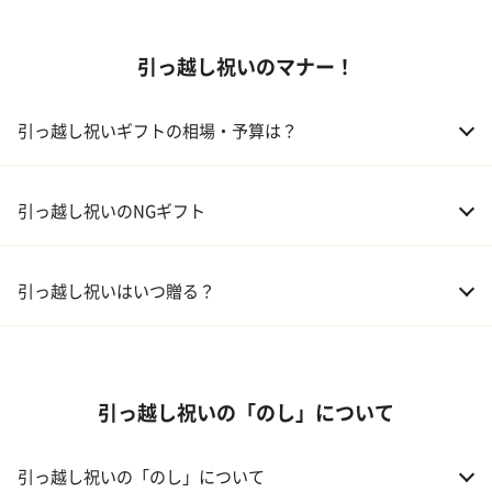
01 家電
引っ越し祝いのマナー！
02 食器
ギフトカタログ
03 スイーツ
引っ越し祝いギフトの相場・予算は？
04 アルコール
01 親戚
30,000～50,000円
引っ越し祝いのNGギフト
05 ギフトカタログ
02 友人、同僚
5,000～10,000円
引っ越し祝いはいつ贈る？
03 上司、部下
5,000～10,000円
引っ越し祝いの「のし」について
引っ越し祝いの「のし」について