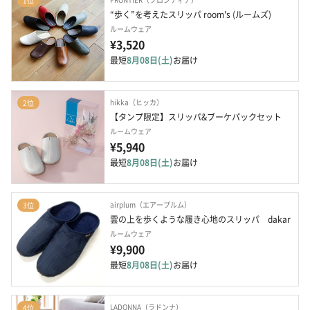
1位
“歩く”を考えたスリッパ room's (ルームズ)
ルームウェア
¥3,520
最短
8月08日(土)
お届け
hikka（ヒッカ）
2位
【タンプ限定】スリッパ&ブーケパックセット
ルームウェア
¥5,940
最短
8月08日(土)
お届け
airplum（エアープルム）
3位
雲の上を歩くような履き心地のスリッパ　dakar
ルームウェア
¥9,900
最短
8月08日(土)
お届け
LADONNA（ラドンナ）
4位