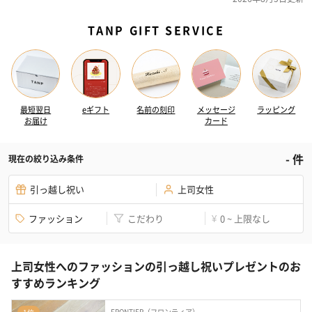
TANP GIFT SERVICE
最短翌日
eギフト
名前の刻印
メッセージ
ラッピング
お届け
カード
-
件
現在の絞り込み条件
引っ越し祝い
上司女性
ファッション
こだわり
0 ~ 上限なし
¥
上司女性へのファッションの引っ越し祝いプレゼントのお
すすめランキング
FRONTIER（フロンティア）