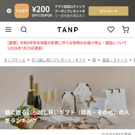
【重要】令和8年熊本地震の影響に伴うお荷物のお届け停止・遅延について
（2026年7月29日更新）
タンプホーム
>
引っ越し祝いプレゼント・ギフト
>
娘
>
食品・スイーツ
>
娘に贈る引っ越し祝いギフト（精肉・その他）の人
気ランキング
2026年8月8日
更新