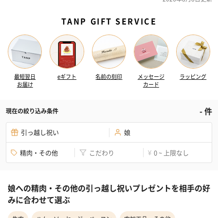
TANP GIFT SERVICE
最短翌日
eギフト
名前の刻印
メッセージ
ラッピング
お届け
カード
-
件
現在の絞り込み条件
引っ越し祝い
娘
精肉・その他
こだわり
0 ~ 上限なし
¥
娘への精肉・その他の引っ越し祝いプレゼントを相手の好
みに合わせて選ぶ