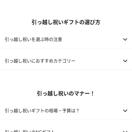
引っ越し祝いギフトの選び方
引っ越し祝いを選ぶ時の注意
引っ越し祝いにおすすめカテゴリー
01 家電
引っ越し祝いのマナー！
02 食器
ギフトカタログ
03 スイーツ
引っ越し祝いギフトの相場・予算は？
04 アルコール
01 親戚
30,000～50,000円
引っ越し祝いのNGギフト