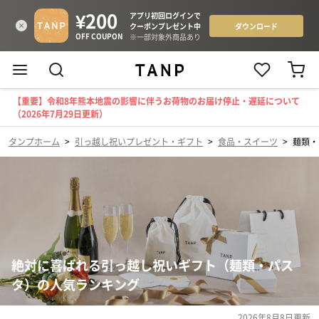
【重要】令和8年熊本地震の影響に伴うお荷物のお届け停止・遅延について
（2026年7月29日更新）
タンプホーム
>
引っ越し祝いプレゼント・ギフト
>
食品・スイーツ
>
麺類・
絶対に喜ばれる引っ越し祝いギフト（麺類・パス
タ）の人気ランキング
2026年8月8日
更新