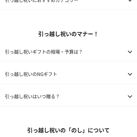
01 家電
引っ越し祝いのマナー！
02 食器
ギフトカタログ
03 スイーツ
引っ越し祝いギフトの相場・予算は？
04 アルコール
01 親戚
30,000～50,000円
引っ越し祝いのNGギフト
05 ギフトカタログ
02 友人、同僚
5,000～10,000円
引っ越し祝いはいつ贈る？
03 上司、部下
5,000～10,000円
引っ越し祝いの「のし」について