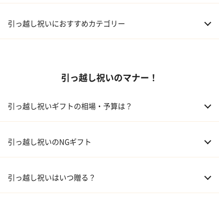
引っ越し祝いにおすすめカテゴリー
01 家電
引っ越し祝いのマナー！
02 食器
ギフトカタログ
03 スイーツ
引っ越し祝いギフトの相場・予算は？
04 アルコール
01 親戚
30,000～50,000円
引っ越し祝いのNGギフト
05 ギフトカタログ
02 友人、同僚
5,000～10,000円
引っ越し祝いはいつ贈る？
03 上司、部下
5,000～10,000円