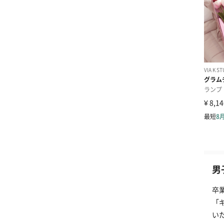
男
卒
「
い