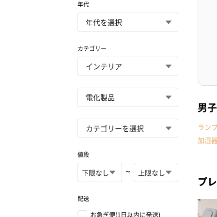
年代
カテゴリー
男子
ラン
加湿
値段
~
プレ
配送
お急ぎ便(1日以内に発送)