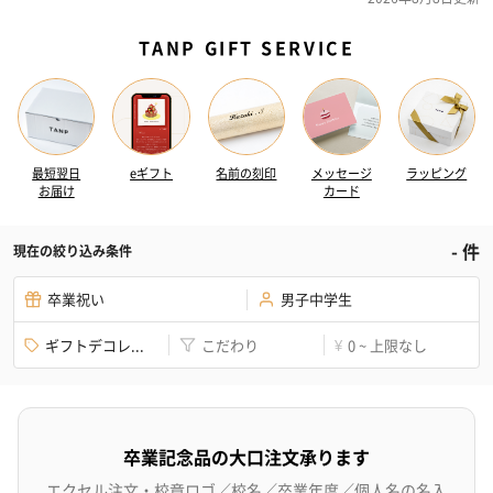
TANP GIFT SERVICE
最短翌日
eギフト
名前の刻印
メッセージ
ラッピング
お届け
カード
-
件
現在の絞り込み条件
卒業祝い
男子中学生
ギフトデコレ...
こだわり
0 ~ 上限なし
¥
卒業記念品の大口注文承ります
エクセル注文・校章ロゴ／校名／卒業年度／個人名の名入