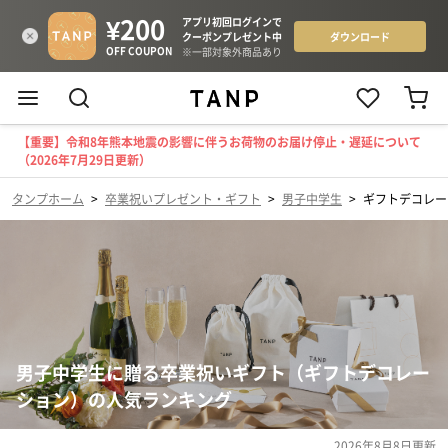
【重要】令和8年熊本地震の影響に伴うお荷物のお届け停止・遅延について
（2026年7月29日更新）
タンプホーム
>
卒業祝いプレゼント・ギフト
>
男子中学生
>
ギフトデコレー
男子中学生に贈る卒業祝いギフト（ギフトデコレー
ション）の人気ランキング
2026年8月8日
更新