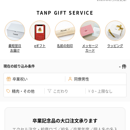
TANP GIFT SERVICE
最短翌日
eギフト
名前の刻印
メッセージ
ラッピング
お届け
カード
-
件
現在の絞り込み条件
卒業祝い
同僚男性
精肉・その他
こだわり
0 ~ 上限なし
¥
卒業記念品の大口注文承ります
エクセル注文・校章ロゴ／校名／卒業年度／個人名の名入