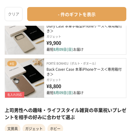
最短
8月09日(日)
お届け
名入れ対応
PORTÈ BONHEU（ポルト・ボヌール）
3位
Diary Case 本革手帳型iPhoneケース＜専用箱付
き＞
ガジェット
¥9,900
最短
8月09日(日)
お届け
PORTÈ BONHEU（ポルト・ボヌール）
4位
Back Cover Case 本革iPhoneケース＜専用箱付
き＞
ガジェット
¥8,800
最短
8月09日(日)
お届け
名入れ対応
上司男性への趣味・ライフスタイル雑貨の卒業祝いプレゼ
ントを相手の好みに合わせて選ぶ
文房具
ガジェット
ホビー