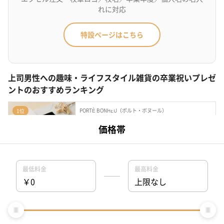
れに対応
特設ページはこちら
上司男性への趣味・ライフスタイル雑貨の卒業祝いプレゼ
ントのおすすめランキング
PORTÈ BONHEU（ポルト・ボヌール）
1位
レザー調AirPodsケース＜専用箱付き＞
ガジェット
¥5,500
最短
8月09日(日)
お届け
名入れ対応
PORTÈ BONHEU（ポルト・ボヌール）
2位
Back Cover Card Case カード収納一体型の本革
iPhoneケース＜...
ガジェット
¥8,800