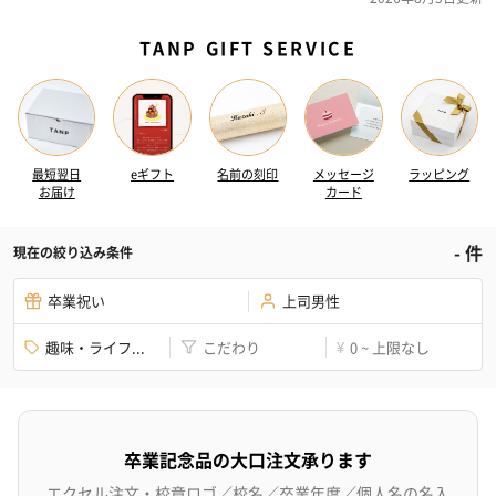
TANP GIFT SERVICE
最短翌日
eギフト
名前の刻印
メッセージ
ラッピング
お届け
カード
-
件
現在の絞り込み条件
卒業祝い
上司男性
趣味・ライフ...
こだわり
0 ~ 上限なし
¥
卒業記念品の大口注文承ります
エクセル注文・校章ロゴ／校名／卒業年度／個人名の名入