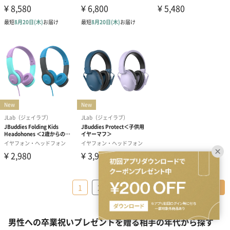
…
1
2
3
43
＞
男性への卒業祝いプレゼントを贈る相手の年代から探す