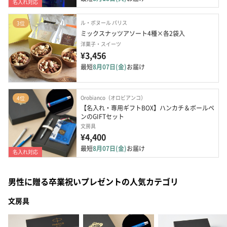
名入れ対応
ル・ボヌール パリス
3位
ミックスナッツアソート4種×各2袋入
洋菓子・スイーツ
¥3,456
最短
8月07日(金)
お届け
Orobianco（オロビアンコ）
4位
【名入れ・専用ギフトBOX】ハンカチ＆ボールペ
ンのGIFTセット
文房具
¥4,400
最短
8月07日(金)
お届け
名入れ対応
男性に贈る卒業祝いプレゼントの人気カテゴリ
文房具