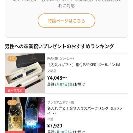
れに対応
特設ページはこちら
男性への卒業祝いプレゼントのおすすめランキング
PARKER（パーカー）
1位
【名入れギフト】箱付PARKER ボールペン IM
文房具
¥4,048〜
最短
8月07日(金)
お届け
名入れ対応
プレミアムギフト嵐
2位
名入れ 光る！金箔入りスパークリング（LEDラ
イト）
お酒
¥7,920
最短
8月18日(火)
お届け