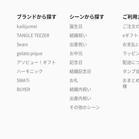
ブランドから探す
シーンから探す
ご利用
kailijumei
誕生日
ご注文
TANGLE TEEZER
結婚祝い
eギフト
Sears
出産祝い
お支払
gelato pique
お中元
ラッピ
アソビュー！ギフト
記念日
配送に
ハーモニック
結婚記念日
タンプ
SWATi
お礼
おまと
様
BUYER
結婚内祝い
出産内祝い
その他のシーン