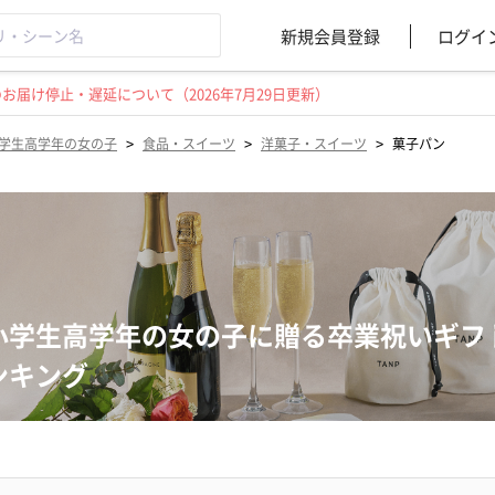
新規会員登録
ログイ
届け停止・遅延について（2026年7月29日更新）
>
>
>
学生高学年の女の子
食品・スイーツ
洋菓子・スイーツ
菓子パン
小学生高学年の女の子に贈る卒業祝いギフ
ンキング