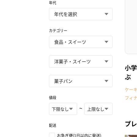
年代
カテゴリー
小学
ぶ
ケー
フィ
値段
~
プレ
配送
お急ぎ便(1日以内に発送)