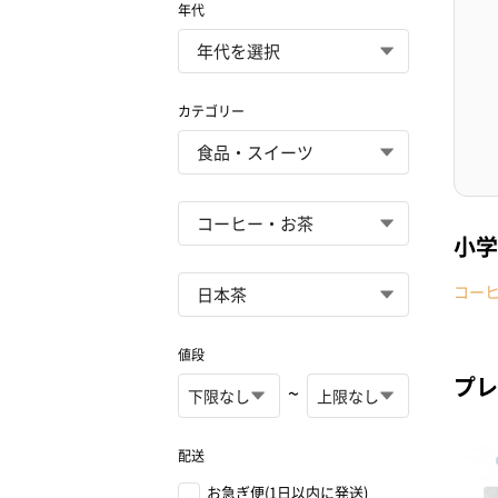
年代
カテゴリー
小学
コー
値段
プレ
~
配送
お急ぎ便(1日以内に発送)