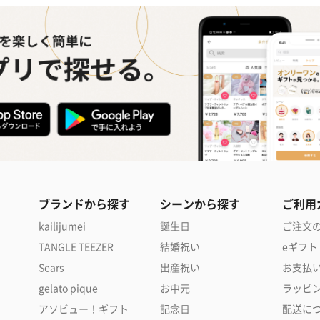
ブランドから探す
シーンから探す
ご利用
kailijumei
誕生日
ご注文
TANGLE TEEZER
結婚祝い
eギフト
Sears
出産祝い
お支払
gelato pique
お中元
ラッピ
アソビュー！ギフト
記念日
配送に