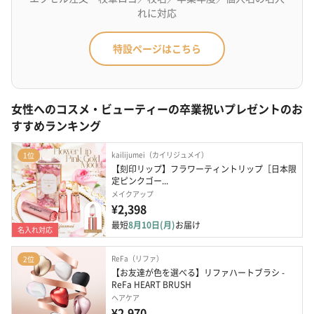
れに対応
特設ページはこちら
女性へのコスメ・ビューティーの卒業祝いプレゼントのお
すすめランキング
kailijumei（カイリジュメイ）
1位
【刻印リップ】フラワーティントリップ［日本限
定ピンクゴー...
メイクアップ
¥2,398
最短
8月10日(月)
お届け
名入れ対応
ReFa（リファ）
2位
【お友達が色を選べる】リファハートブラシ - 
ReFa HEART BRUSH
ヘアケア
¥2,970