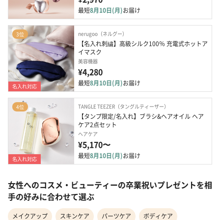
最短
8月10日(月)
お届け
nerugoo（ネルグー）
3位
【名入れ刺繍】高級シルク100％ 充電式ホットア
イマスク
美容機器
¥4,280
最短
8月10日(月)
お届け
名入れ対応
TANGLE TEEZER（タングルティーザー）
4位
【タンプ限定/名入れ】ブラシ&ヘアオイル ヘア
ケア2点セット
ヘアケア
¥5,170〜
最短
8月10日(月)
お届け
名入れ対応
女性へのコスメ・ビューティーの卒業祝いプレゼントを相
手の好みに合わせて選ぶ
メイクアップ
スキンケア
パーツケア
ボディケア