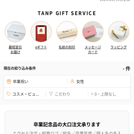
TANP GIFT SERVICE
最短翌日
eギフト
名前の刻印
メッセージ
ラッピング
お届け
カード
-
件
現在の絞り込み条件
卒業祝い
女性
コスメ・ビュ...
こだわり
0 ~ 上限なし
¥
卒業記念品の大口注文承ります
エクセル注文・校章ロゴ／校名／卒業年度／個人名の名入