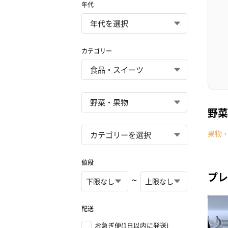
年代
カテゴリー
野菜
果物
値段
プレ
~
配送
お急ぎ便(1日以内に発送)