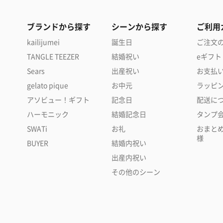
ブランドから探す
シーンから探す
ご利用
kailijumei
誕生日
ご注文
TANGLE TEEZER
結婚祝い
eギフト
Sears
出産祝い
お支払
gelato pique
お中元
ラッピ
アソビュー！ギフト
記念日
配送に
ハーモニック
結婚記念日
タンプ
SWATi
お礼
おまと
様
BUYER
結婚内祝い
出産内祝い
その他のシーン