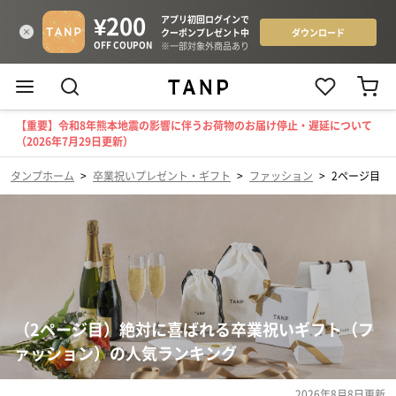
【重要】令和8年熊本地震の影響に伴うお荷物のお届け停止・遅延について
（2026年7月29日更新）
タンプホーム
>
卒業祝いプレゼント・ギフト
>
ファッション
>
2ページ目
（2ページ目）絶対に喜ばれる卒業祝いギフト（フ
ァッション）の人気ランキング
2026年8月8日
更新