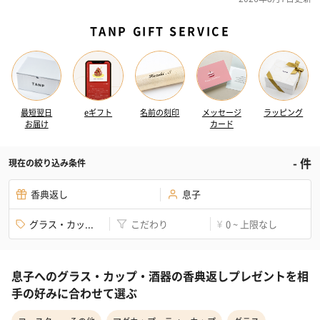
TANP GIFT SERVICE
最短翌日
eギフト
名前の刻印
メッセージ
ラッピング
お届け
カード
-
件
現在の絞り込み条件
香典返し
息子
グラス・カッ...
こだわり
0 ~ 上限なし
¥
息子へのグラス・カップ・酒器の香典返しプレゼントを相
手の好みに合わせて選ぶ