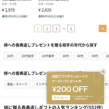
…
1
2
3
6
＞
姉への香典返しプレゼントを贈る相手の年代から探す
10代
20代前半
20代後半
30代
40代
50代
6
姉への香典返しプレゼントをカテゴリから探す
食品・スイーツ
インテリア
花・植物
キッチン・テーブルウ
姉に贈る香典返しギフトの人気ランキング(552件)