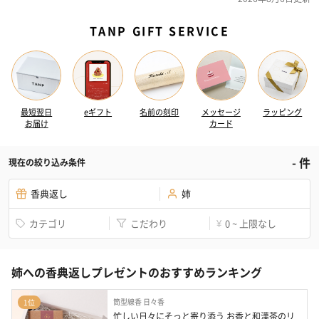
TANP GIFT SERVICE
最短翌日
eギフト
名前の刻印
メッセージ
ラッピング
お届け
カード
-
件
現在の絞り込み条件
香典返し
姉
カテゴリ
こだわり
0 ~ 上限なし
¥
姉への香典返しプレゼントのおすすめランキング
筒型線香 日々香
1位
忙しい日々にそっと寄り添う お香と和漢茶のリ