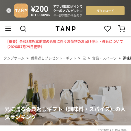
【重要】令和8年熊本地震の影響に伴うお荷物のお届け停止・遅延について
（2026年7月29日更新）
タンプホーム
>
香典返しプレゼント・ギフト
>
兄
>
食品・スイーツ
>
調味
兄に贈る香典返しギフト（調味料・スパイス）の人
気ランキング
2026年8月8日
更新