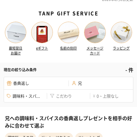
TANP GIFT SERVICE
最短翌日
eギフト
名前の刻印
メッセージ
ラッピング
お届け
カード
-
件
現在の絞り込み条件
香典返し
兄
調味料・スパ...
こだわり
0 ~ 上限なし
¥
兄への調味料・スパイスの香典返しプレゼントを相手の好
みに合わせて選ぶ