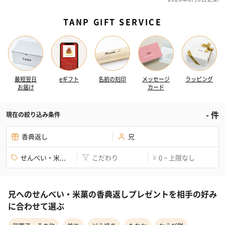
TANP GIFT SERVICE
最短翌日
eギフト
名前の刻印
メッセージ
ラッピング
お届け
カード
-
件
現在の絞り込み条件
香典返し
兄
せんべい・米...
こだわり
0 ~ 上限なし
¥
兄へのせんべい・米菓の香典返しプレゼントを相手の好み
に合わせて選ぶ