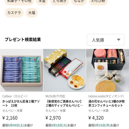
和菓子・その他
羊羹
どら焼き
もなか
わらび餅
カステラ
大福
プレゼント検索結果