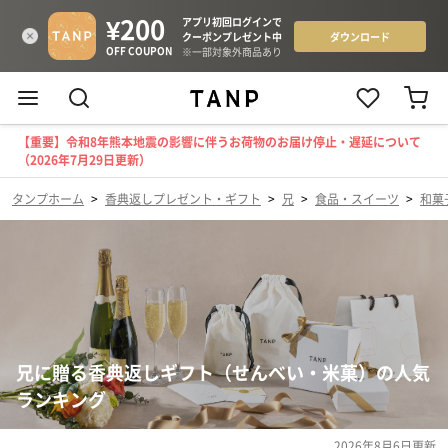
【重要】令和8年熊本地震の影響に伴うお荷物のお届け停止・遅延について
（2026年7月29日更新）
タンプホーム
>
香典返しプレゼント・ギフト
>
兄
>
食品・スイーツ
>
和菓
兄に贈る香典返しギフト（せんべい・米菓）の人気
ランキング
2026年8月6日
更新