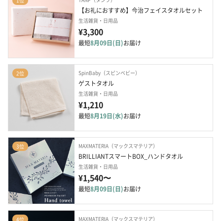
1位
【お礼におすすめ】今治フェイスタオルセット
生活雑貨・日用品
¥3,300
最短
8月09日(日)
お届け
SpinBaby（スピンベビー）
2位
ゲストタオル
生活雑貨・日用品
¥1,210
最短
8月19日(水)
お届け
MAXMATERIA（マックスマテリア）
3位
BRILLIANTスマートBOX_ハンドタオル
生活雑貨・日用品
¥1,540〜
最短
8月09日(日)
お届け
MAXMATERIA（マックスマテリア）
4位