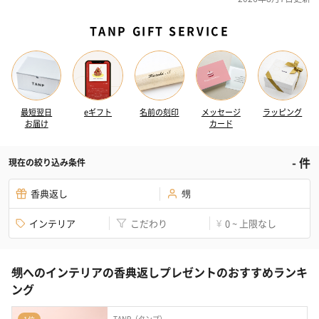
TANP GIFT SERVICE
最短翌日
eギフト
名前の刻印
メッセージ
ラッピング
お届け
カード
-
件
現在の絞り込み条件
香典返し
甥
インテリア
こだわり
0 ~ 上限なし
¥
甥へのインテリアの香典返しプレゼントのおすすめランキ
ング
TANP（タンプ）