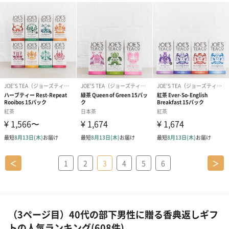
＜
1
2
3
4
5
6
＞
（3ページ目）40代の部下男性に贈る香典返しギフ
トの人気ランキング(608件)