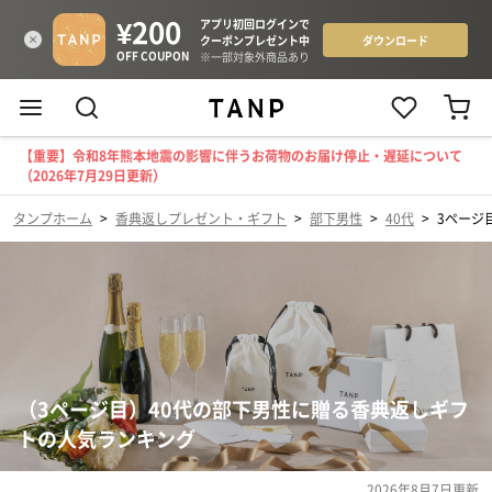
【重要】令和8年熊本地震の影響に伴うお荷物のお届け停止・遅延について
（2026年7月29日更新）
タンプホーム
>
香典返しプレゼント・ギフト
>
部下男性
>
40代
>
3ページ
（3ページ目）40代の部下男性に贈る香典返しギフ
トの人気ランキング
2026年8月7日
更新