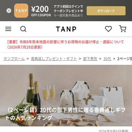
【重要】令和8年熊本地震の影響に伴うお荷物のお届け停止・遅延について
（2026年7月29日更新）
タンプホーム
>
香典返しプレゼント・ギフト
>
部下男性
>
30代
>
2ページ
（2ページ目）30代の部下男性に贈る香典返しギフ
トの人気ランキング
2026年8月6日
更新