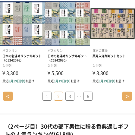
…
＜
1
2
3
6
＞
（2ページ目）30代の部下男性に贈る香典返しギフ
トの人気ランキング(618件)