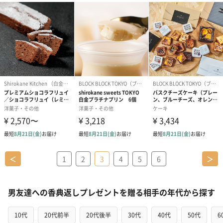
＜
1
2
3
4
5
6
＞
男友達への香典返しプレゼントを贈る相手の年代から探す
10代
20代前半
20代後半
30代
40代
50代
6