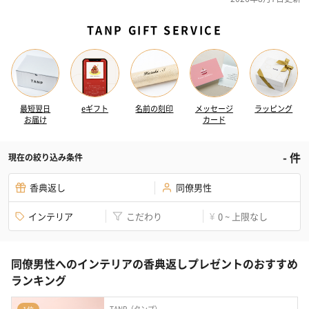
TANP GIFT SERVICE
最短翌日
eギフト
名前の刻印
メッセージ
ラッピング
お届け
カード
-
件
現在の絞り込み条件
香典返し
同僚男性
インテリア
こだわり
0 ~ 上限なし
¥
同僚男性へのインテリアの香典返しプレゼントのおすすめ
ランキング
TANP（タンプ）