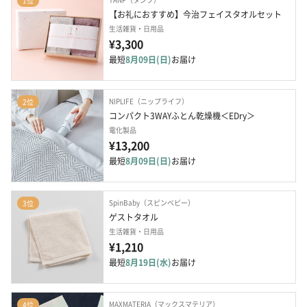
1位
【お礼におすすめ】今治フェイスタオルセット
生活雑貨・日用品
¥3,300
最短
8月09日(日)
お届け
NIPLIFE（ニップライフ）
2位
コンパクト3WAYふとん乾燥機＜EDry＞
電化製品
¥13,200
最短
8月09日(日)
お届け
SpinBaby（スピンベビー）
3位
ゲストタオル
生活雑貨・日用品
¥1,210
最短
8月19日(水)
お届け
MAXMATERIA（マックスマテリア）
4位