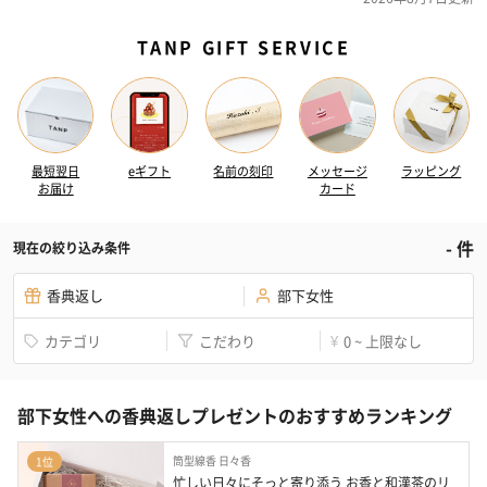
TANP GIFT SERVICE
最短翌日
eギフト
名前の刻印
メッセージ
ラッピング
お届け
カード
-
件
現在の絞り込み条件
香典返し
部下女性
カテゴリ
こだわり
0 ~ 上限なし
¥
部下女性への香典返しプレゼントのおすすめランキング
筒型線香 日々香
1位
忙しい日々にそっと寄り添う お香と和漢茶のリ