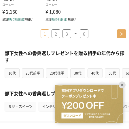
…
1
2
3
6
＞
部下女性への香典返しプレゼントを贈る相手の年代から探
す
10代
20代前半
20代後半
30代
40代
50代
6
部下女性への香典返しプレゼントをカテゴリから探す
食品・スイーツ
インテリア
花・植物
キッチン・テーブルウ