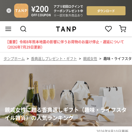
【重要】令和8年熊本地震の影響に伴うお荷物のお届け停止・遅延について
（2026年7月29日更新）
タンプホーム
>
香典返しプレゼント・ギフト
>
親戚女性
>
趣味・ライフスタ
親戚女性に贈る香典返しギフト（趣味・ライフスタ
イル雑貨）の人気ランキング
2026年8月10日
更新