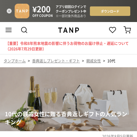
【重要】令和8年熊本地震の影響に伴うお荷物のお届け停止・遅延について
（2026年7月29日更新）
タンプホーム
>
香典返しプレゼント・ギフト
>
親戚女性
>
10代
10代の親戚女性に贈る香典返しギフトの人気ラン
キング
2026年8月5日
更新