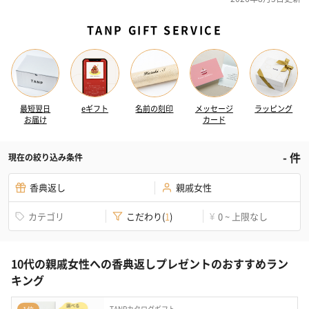
TANP GIFT SERVICE
最短翌日
eギフト
名前の刻印
メッセージ
ラッピング
お届け
カード
-
件
現在の絞り込み条件
香典返し
親戚女性
カテゴリ
こだわり
(
1
)
0 ~ 上限なし
¥
10代の親戚女性への香典返しプレゼントのおすすめラン
キング
TANPカタログギフト