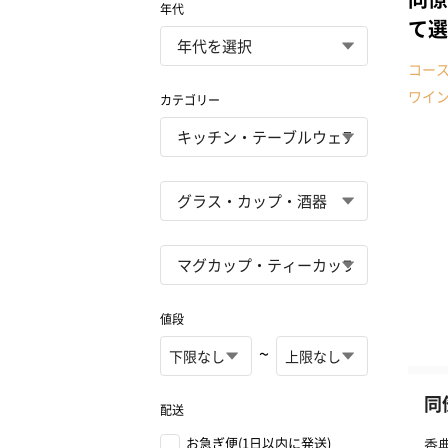
年代
て選
コー
ワイ
カテゴリー
値段
~
同
配送
お急ぎ便(1日以内に発送)
香