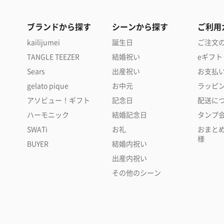
ブランドから探す
シーンから探す
ご利用
kailijumei
誕生日
ご注文
TANGLE TEEZER
結婚祝い
eギフト
Sears
出産祝い
お支払
gelato pique
お中元
ラッピ
アソビュー！ギフト
記念日
配送に
ハーモニック
結婚記念日
タンプ
SWATi
お礼
おまと
様
BUYER
結婚内祝い
出産内祝い
その他のシーン