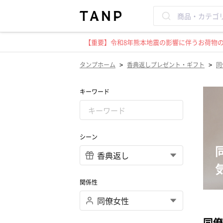
【重要】令和8年熊本地震の影響に伴うお荷物のお
>
>
タンプホーム
香典返しプレゼント・ギフト
同
キーワード
シーン
関係性
同僚