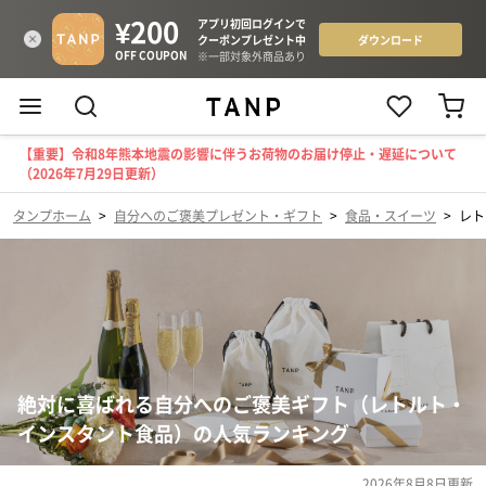
【重要】令和8年熊本地震の影響に伴うお荷物のお届け停止・遅延について
（2026年7月29日更新）
タンプホーム
>
自分へのご褒美プレゼント・ギフト
>
食品・スイーツ
>
レト
絶対に喜ばれる自分へのご褒美ギフト（レトルト・
インスタント食品）の人気ランキング
2026年8月8日
更新