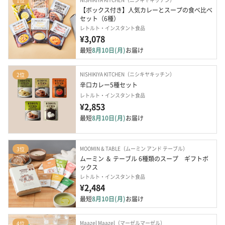
1位
【ボックス付き】人気カレーとスープの食べ比べ
セット（6種）
レトルト・インスタント食品
¥3,078
最短
8月10日(月)
お届け
NISHIKIYA KITCHEN（ニシキヤキッチン）
2位
辛口カレー5種セット
レトルト・インスタント食品
¥2,853
最短
8月10日(月)
お届け
MOOMIN & TABLE（ムーミン アンド テーブル）
3位
ムーミン ＆ テーブル 6種類のスープ　ギフトボ
ックス
レトルト・インスタント食品
¥2,484
最短
8月10日(月)
お届け
Maazel Maazel（マーゼルマーゼル）
4位