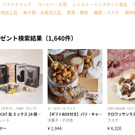
ソフトドリンク
コーヒー・お茶
レトルト・インスタント食品
・肉加工品
魚介類・水産加工品
野菜・果物
麺類・パスタ
調味
ゼント検索結果（1,640件）