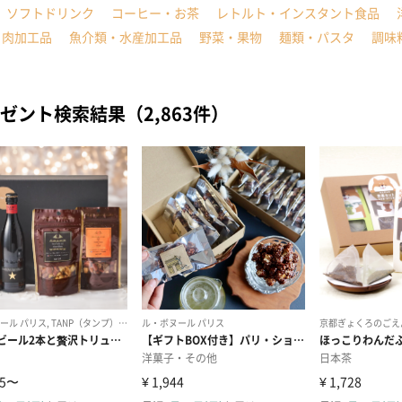
ソフトドリンク
コーヒー・お茶
レトルト・インスタント食品
・肉加工品
魚介類・水産加工品
野菜・果物
麺類・パスタ
調味
ゼント検索結果（2,863件）