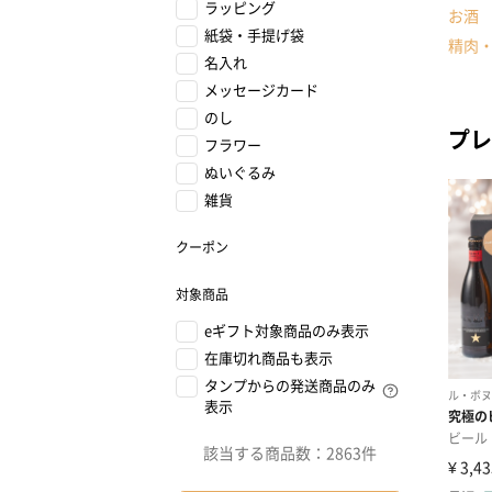
ラッピング
お酒
紙袋・手提げ袋
精肉
名入れ
メッセージカード
のし
プレ
フラワー
ぬいぐるみ
雑貨
クーポン
対象商品
eギフト対象商品のみ表示
在庫切れ商品も表示
タンプからの発送商品のみ
表示
該当する商品数：
2863件