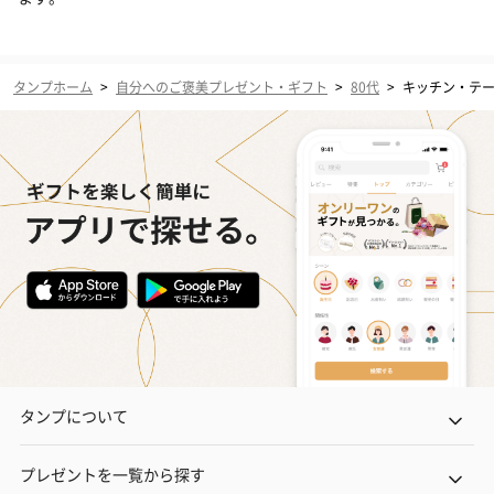
タンプホーム
>
自分へのご褒美プレゼント・ギフト
>
80代
>
キッチン・テ
タンプについて
プレゼントを一覧から探す