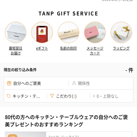
TANP GIFT SERVICE
最短翌日
eギフト
名前の刻印
メッセージ
ラッピング
お届け
カード
-
件
現在の絞り込み条件
自分へのご褒美
関係性
キッチン・テ...
こだわり
(
1
)
0 ~ 上限なし
¥
80代の方へのキッチン・テーブルウェアの自分へのご褒
美プレゼントのおすすめランキング
SeaLife（シーライフ）