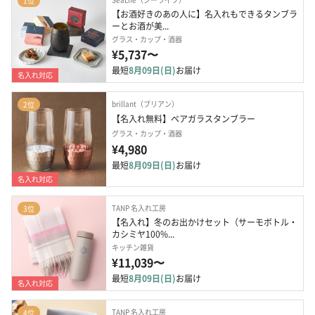
1位
【お酒好きのあの人に】名入れもできるタンブラ
ーとお酒が美...
グラス・カップ・酒器
¥5,737〜
最短
8月09日(日)
お届け
名入れ対応
brillant（ブリアン）
2位
【名入れ無料】ペアガラスタンブラー
グラス・カップ・酒器
¥4,980
最短
8月09日(日)
お届け
名入れ対応
TANP 名入れ工房
3位
【名入れ】冬のお出かけセット（サーモボトル・
カシミヤ100%...
キッチン雑貨
¥11,039〜
最短
8月09日(日)
お届け
名入れ対応
TANP 名入れ工房
4位