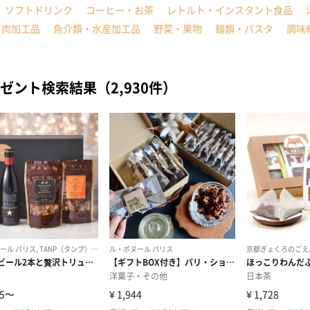
ソフトドリンク
コーヒー・お茶
レトルト・インスタント食品
・肉加工品
魚介類・水産加工品
野菜・果物
麺類・パスタ
調味
ゼント検索結果（2,930件）