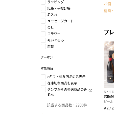
ラッピング
お酒
紙袋・手提げ袋
精肉
名入れ
メッセージカード
のし
プレ
フラワー
ぬいぐるみ
雑貨
クーポン
対象商品
eギフト対象商品のみ表示
在庫切れ商品も表示
タンプからの発送商品のみ
表示
該当する商品数：
2930件