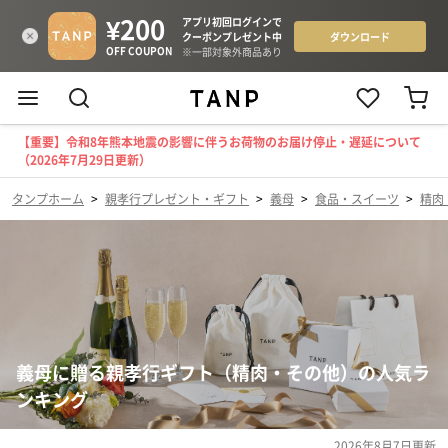
【重要】令和8年熊本地震の影響に伴うお荷物のお届け停止・遅延について
（2026年7月29日更新）
タンプホーム
>
親孝行プレゼント・ギフト
>
義母
>
食品・スイーツ
>
精肉
義母に贈る親孝行ギフト（精肉・その他）の人気ラ
ンキング
2026年8月7日
更新