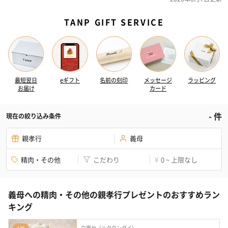
TANP GIFT SERVICE
最短翌日
eギフト
名前の刻印
メッセージ
ラッピング
お届け
カード
-
件
現在の絞り込み条件
親孝行
義母
精肉・その他
こだわり
0 ~ 上限なし
¥
義母への精肉・その他の親孝行プレゼントのおすすめラン
キング
白雲台（ハクウンダイ）