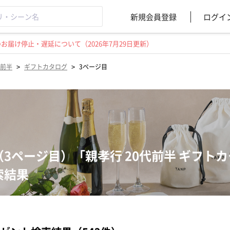
新規会員登録
ログイ
届け停止・遅延について（2026年7月29日更新）
>
>
代前半
ギフトカタログ
3ページ目
（3ページ目）「親孝行 20代前半 ギフト
索結果